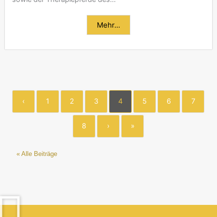
Mehr...
‹
1
2
3
4
5
6
7
8
›
»
« Alle Beiträge