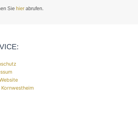
nen Sie
hier
abrufen.
VICE:
nschutz
essum
Website
t Kornwestheim