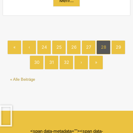
Mehr...
«
‹
24
25
26
27
28
29
30
31
32
›
»
« Alle Beiträge
<span data-metadata="
"><span data-