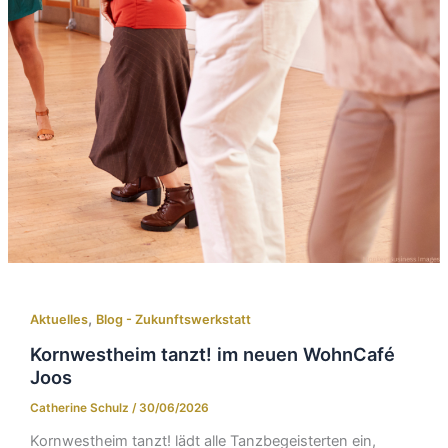
,
Aktuelles
Blog - Zukunftswerkstatt
Kornwestheim tanzt! im neuen WohnCafé
Joos
Catherine Schulz
/
30/06/2026
Kornwestheim tanzt! lädt alle Tanzbegeisterten ein,