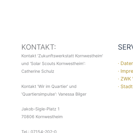
KONTAKT:
SER
Kontakt 'Zukunftswerkstatt Kornwestheim'
· Date
und 'Solar Scouts Kornwestheim':
· Impr
Catherine Schulz
· ZWK 
· Stad
Kontakt 'Wir im Quartier' und
'Quartiersimpulse': Vanessa Bilger
Jakob-Sigle-Platz 1
70806 Kornwestheim
Tel.: 07154-202-0