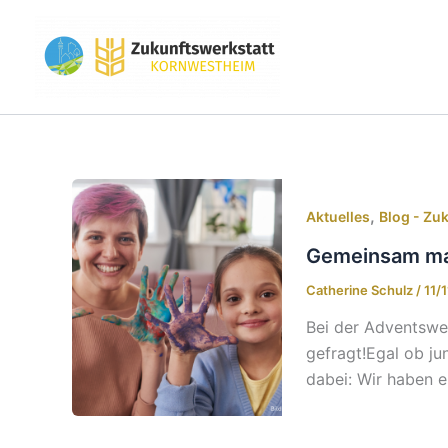
Zum
Inhalt
springen
,
Aktuelles
Blog - Zu
Gemeinsam mal
Catherine Schulz
/
11/
Bei der Adventswer
gefragt!Egal ob ju
dabei: Wir haben e