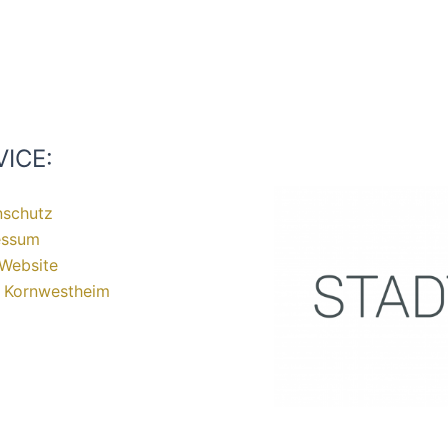
VICE:
nschutz
essum
Website
t Kornwestheim