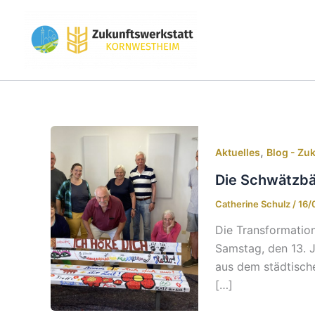
Zum
Inhalt
springen
,
Aktuelles
Blog - Zu
Die Schwätzbän
Catherine Schulz
/
16/
Die Transformatio
Samstag, den 13. J
aus dem städtisch
[…]