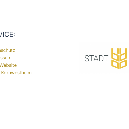
VICE:
nschutz
essum
Website
t Kornwestheim